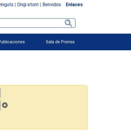
inguts
|
Ongi etorri
|
Benvidos
Enlaces
Publicaciones
Sala de Prensa