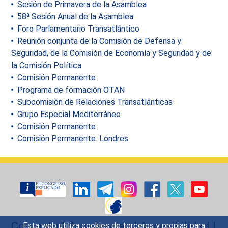
Sesión de Primavera de la Asamblea
58ª Sesión Anual de la Asamblea
Foro Parlamentario Transatlántico
Reunión conjunta de la Comisión de Defensa y
Seguridad, de la Comisión de Economía y Seguridad y de
la Comisión Política
Comisión Permanente
Programa de formación OTAN
Subcomisión de Relaciones Transatlánticas
Grupo Especial Mediterráneo
Comisión Permanente
Comisión Permanente. Londres.
Contacto
|
Sugerencias
|
Accesibilidad
|
Esta web utiliza cookies de terceros y propias para