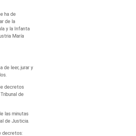
ue ha de
ar de la
la y la Infanta
ustria María
 de leer, jurar y
dos.
 de decretos
 Tribunal de
de las minutas
al de Justicia.
e decretos: