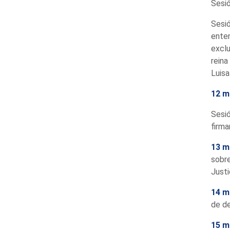
Sesió
Sesió
enten
exclu
reina
Luisa
12 m
Sesió
firma
13 m
sobre
Justi
14 m
de de
15 m