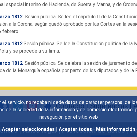
nal especial interino de Hacienda, de Guerra y Marina, y de Órden
arzo 1812
: Sesión pública. Se lee el capítulo II de la Constituci
ión a la Corona, según quedó aprobado por las Cortes en la ses
 febrero.
arzo 1812
:Sesión pública. Se lee la Constitución política de la
ola y se procede a su firma.
arzo 1812
: Sesión pública. Se celebra la sesión de juramento de
ica de la Monarquía española por parte de los diputados y de la 
r el servicio, no recaba ni cede datos de carácter personal de lo
Contacto
|
Sugerencias
|
A
icios de la sociedad de la información y de comercio electrónic
navegación por el sitio web
uentes
|
Aviso legal
|
Protección de datos
|
Po
Aceptar seleccionadas
|
Aceptar todas
|
Más información