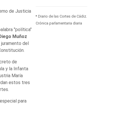
remo de Justicia
Diario de las Cortes de Cádiz.
Crónica parlamentaria diaria
alabra "política"
Diego Muñoz
 juramento del
Constitución.
ecreto de
la y la Infanta
ustria María
rdan estos tres
rtes.
especial para