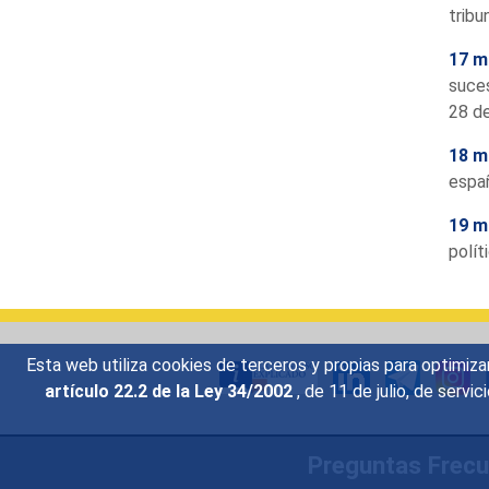
tribu
17 m
suces
28 de
18 m
españ
19 m
polít
Esta web utiliza cookies de terceros y propias para optimiza
artículo 22.2 de la Ley 34/2002
, de 11 de julio, de serv
Preguntas Frec