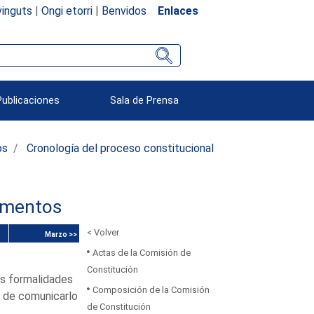
inguts
|
Ongi etorri
|
Benvidos
Enlaces
Publicaciones
Sala de Prensa
os
Cronología del proceso constitucional
umentos
< Volver
Marzo >>
Actas de la Comisión de
Constitución
as formalidades
Composición de la Comisión
in de comunicarlo
de Constitución