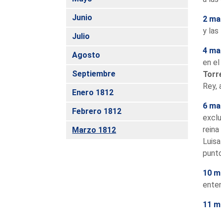
Junio
2 ma
y las
Julio
4 ma
Agosto
en el
Septiembre
Torr
Rey, 
Enero 1812
6 ma
Febrero 1812
exclu
reina
Marzo 1812
Luisa
punto
10 m
enten
11 m