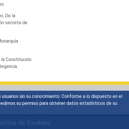
es.
ón, De la
ión secreta de
 Monarquía
 la Constitución
Regencia.
s usuarios sin su conocimiento. Conforme a lo dispuesto en el
ccesibilidad
|
Mapa Web
o, pedimos su permiso para obtener datos estadísticos de su
lítica de Cookies