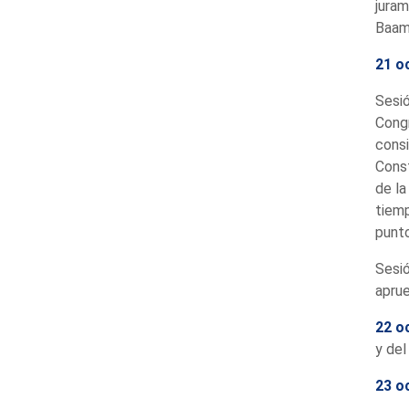
juram
Baamo
21 o
Sesió
Congr
consi
Const
de la
tiemp
punto
Sesió
aprue
22 o
y del
23 o