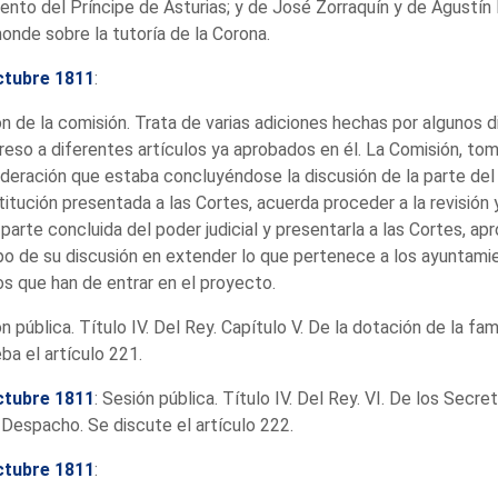
ento del Príncipe de Asturias; y de José Zorraquín y de Agustín
nde sobre la tutoría de la Corona.
ctubre 1811
:
n de la comisión. Trata de varias adiciones hechas por algunos d
eso a diferentes artículos ya aprobados en él. La Comisión, to
deración que estaba concluyéndose la discusión de la parte de
itución presentada a las Cortes, acuerda proceder a la revisión y
 parte concluida del poder judicial y presentarla a las Cortes, a
o de su discusión en extender lo que pertenece a los ayuntam
s que han de entrar en el proyecto.
n pública. Título IV. Del Rey. Capítulo V. De la dotación de la fami
ba el artículo 221.
ctubre 1811
: Sesión pública. Título IV. Del Rey. VI. De los Secr
 Despacho. Se discute el artículo 222.
ctubre 1811
: