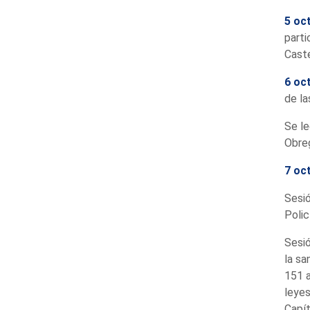
5 oc
parti
Caste
6 oc
de la
Se le
Obreg
7 oc
Sesió
Polic
Sesió
la sa
151 a
leyes
Capít