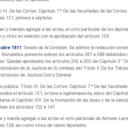
o III. De las Cortes. Capítulo 7.º De las facultades de las Cortes
ulo 131, primera a séptima.
en y mandan agregar a las actas, el voto particular de los dipu
n y otros en relación con la aprobación del artículo 129.
tubre 1811
: Sesión de la Comisión. Se admite la redacción exten
 Romanillos presenta sobres los artículos 287 a 288 debatidos 
ior. Quedan aprobados los artículos 292 a 303 del Capítulo 3.° D
istración de la Justicia en lo criminal, del Título V. De los Tribun
istración de Justicia Civil y Criminal.
n pública. Título III. De las Cortes. Capítulo 7.º De las facultade
rueba el artículo 131, octava a vigésimasexta, único del Capítu
tarse el Capítulo VIII. De la formación de las leyes y de la sanci
ban los artículos 132 a 147.
e y manda agregar a las actas el voto particular de Antonio Larr
ulo 128, así como otros de varios diputados.