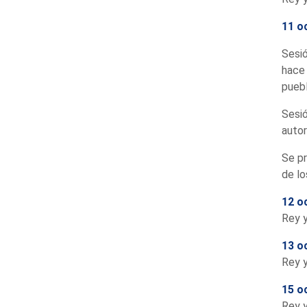
11 o
Sesió
hace 
puebl
Sesió
autor
Se pr
de lo
12 o
Rey y
13 o
Rey y
15 o
Rey y