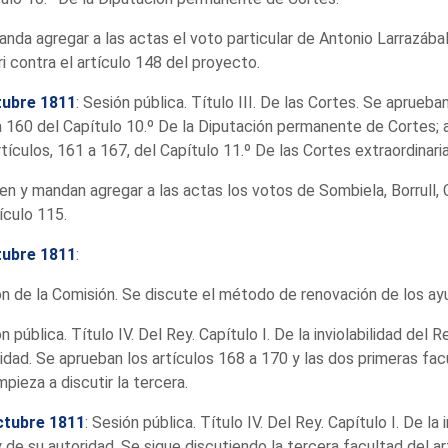
nda agregar a las actas el voto particular de Antonio Larrazába
ri contra el artículo 148 del proyecto.
tubre 1811
: Sesión pública. Título III. De las Cortes. Se aprueban
 160 del Capítulo 10.º De la Diputación permanente de Cortes;
rtículos, 161 a 167, del Capítulo 11.º De las Cortes extraordinaria
en y mandan agregar a las actas los votos de Sombiela, Borrull, 
tículo 115.
tubre 1811
:
n de la Comisión. Se discute el método de renovación de los ay
n pública. Título IV. Del Rey. Capítulo I. De la inviolabilidad del R
idad. Se aprueban los artículos 168 a 170 y las dos primeras fac
pieza a discutir la tercera.
ctubre 1811
: Sesión pública. Título IV. Del Rey. Capítulo I. De la 
 de su autoridad. Se sigue discutiendo la tercera facultad del ar