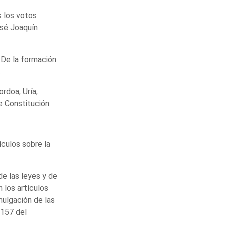
s los votos
osé Joaquín
. De la formación
.
rdoa, Uría,
e Constitución.
ículos sobre la
de las leyes y de
n los artículos
mulgación de las
 157 del