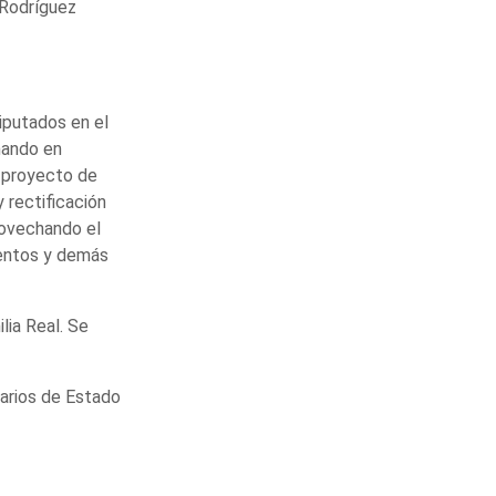
 Rodríguez
iputados en el
mando en
l proyecto de
 rectificación
provechando el
ientos y demás
lia Real. Se
etarios de Estado