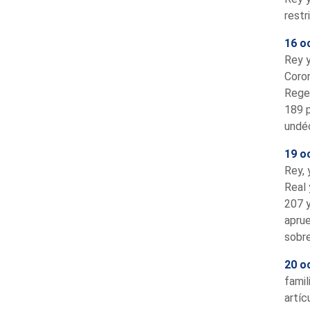
restr
16 o
Rey y
Coron
Regen
189 p
undéc
19 o
Rey, 
Real 
207 y
aprue
sobre
20 o
famil
artíc