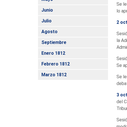
Se le
Junio
lo ap
Julio
2 oc
Agosto
Sesió
la Ad
Septiembre
Admin
Enero 1812
Sesió
Febrero 1812
Se ap
Marzo 1812
Se le
debat
3 oc
del C
Tribu
Sesió
modif