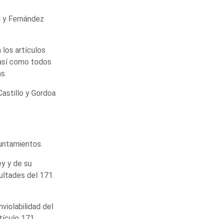
l y Fernández
 los artículos
 así como todos
s.
Castillo y Gordoa
untamientos.
ey y de su
ultades del 171.
inviolabilidad del
tículo 171.