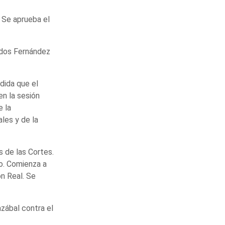
. Se aprueba el
tados Fernández
dida que el
en la sesión
e la
ales y de la
s de las Cortes.
lo. Comienza a
ón Real. Se
azábal contra el