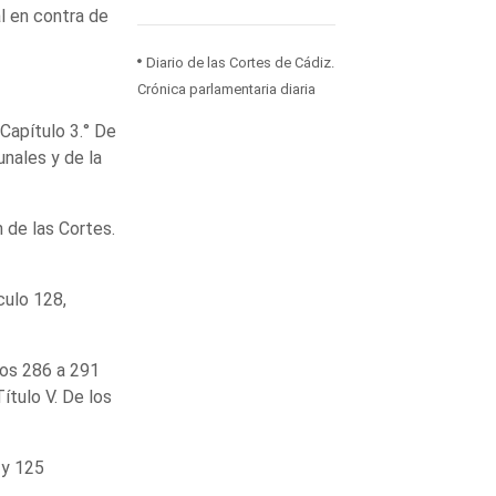
al en contra de
Diario de las Cortes de Cádiz.
Crónica parlamentaria diaria
Capítulo 3.° De
unales y de la
n de las Cortes.
culo 128,
los 286 a 291
Título V. De los
 y 125