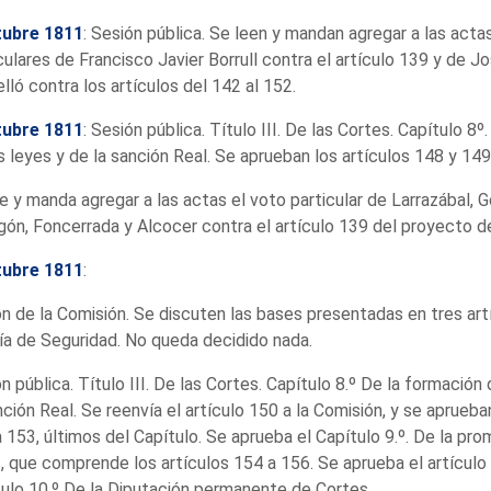
tubre 1811
: Sesión pública. Se leen y mandan agregar a las acta
culares de Francisco Javier Borrull contra el artículo 139 y de J
lló contra los artículos del 142 al 152.
tubre 1811
: Sesión pública. Título III. De las Cortes. Capítulo 8º
s leyes y de la sanción Real. Se aprueban los artículos 148 y 149
e y manda agregar a las actas el voto particular de Larrazábal, Go
ón, Foncerrada y Alcocer contra el artículo 139 del proyecto d
tubre 1811
:
n de la Comisión. Se discuten las bases presentadas en tres art
ía de Seguridad. No queda decidido nada.
n pública. Título III. De las Cortes. Capítulo 8.º De la formación 
nción Real. Se reenvía el artículo 150 a la Comisión, y se aprueba
 153, últimos del Capítulo. Se aprueba el Capítulo 9.º. De la pro
, que comprende los artículos 154 a 156. Se aprueba el artículo
ulo 10.º De la Diputación permanente de Cortes.