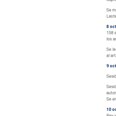
Se ma
Lasti
8 oc
158 a
los a
Se le
al ar
9 oc
Sesió
Sesió
autor
Se em
10 o
Rey y