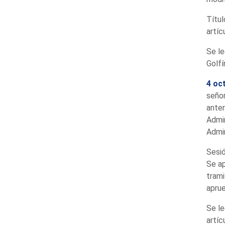
Títul
artíc
Se le
Golfí
4 oc
señor
anter
Admin
Admin
Sesió
Se ap
trami
aprue
Se le
artíc