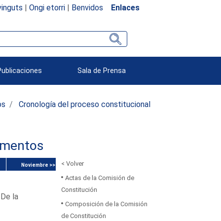
inguts
|
Ongi etorri
|
Benvidos
Enlaces
Publicaciones
Sala de Prensa
os
Cronología del proceso constitucional
umentos
< Volver
Noviembre >>
Actas de la Comisión de
Constitución
 De la
Composición de la Comisión
de Constitución