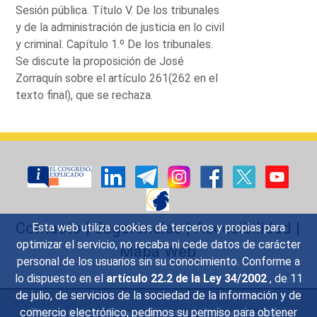
Sesión pública. Título V. De los tribunales
y de la administración de justicia en lo civil
y criminal. Capítulo 1.º De los tribunales.
Se discute la proposición de José
Zorraquín sobre el artículo 261(262 en el
texto final), que se rechaza.
Contacto
|
Sugerencias
|
Accesibilidad
|
Esta web utiliza cookies de terceros y propias para
optimizar el servicio, no recaba ni cede datos de carácter
Mapa Web
personal de los usuarios sin su conocimiento. Conforme a
lo dispuesto en el
artículo 22.2 de la Ley 34/2002
, de 11
de julio, de servicios de la sociedad de la información y de
Preguntas Frecuentes
|
Aviso legal
|
comercio electrónico, pedimos su permiso para obtener