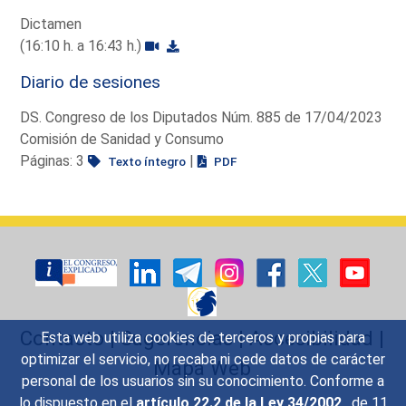
Dictamen
(16:10 h. a 16:43 h.)
Diario de sesiones
DS. Congreso de los Diputados Núm. 885 de 17/04/2023
Comisión de Sanidad y Consumo
Páginas: 3
|
Texto íntegro
PDF
Contacto
|
Sugerencias
|
Accesibilidad
|
Esta web utiliza cookies de terceros y propias para
optimizar el servicio, no recaba ni cede datos de carácter
Mapa Web
personal de los usuarios sin su conocimiento. Conforme a
lo dispuesto en el
artículo 22.2 de la Ley 34/2002
, de 11