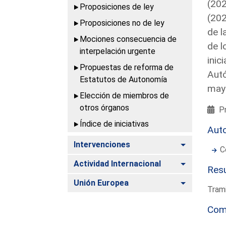
(202
Proposiciones de ley
(202
Proposiciones no de ley
de l
Mociones consecuencia de
de l
interpelación urgente
inic
Propuestas de reforma de
Autó
Estatutos de Autonomía
may
Elección de miembros de
otros órganos
Pr
Índice de iniciativas
Aut
Alternar
Intervenciones
C
Alternar
Actividad Internacional
Resu
Alternar
Unión Europea
Trami
Com