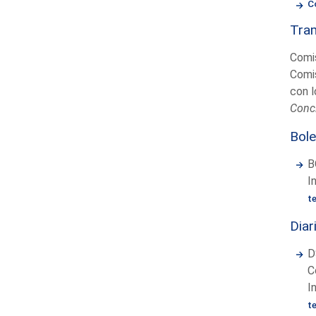
C
Tram
Comis
Comis
con l
Concl
Bole
B
I
t
Diar
D
C
I
t