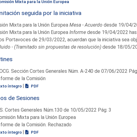
omisión Mixta para la Unión Europea
itación seguida por la iniciativa
ión Mixta para la Unión Europea
Mesa - Acuerdo
desde 19/04/2
ión Mixta para la Unión Europea
Informe
desde 19/04/2022 hast
os Portavoces de 29/03/2022, acuerdan que la iniciativa sea ob
uido - (Tramitado sin propuestas de resolución)
desde 18/05/20
tines
OCG. Sección Cortes Generales Núm. A-240 de 07/06/2022 Pág.
nforme de la Comisión
|
exto íntegro
PDF
ios de Sesiones
S. Cortes Generales Núm.130 de 10/05/2022 Pág: 3
omisión Mixta para la Unión Europea
nforme de la Comisión. Rechazado
|
exto íntegro
PDF