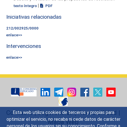
|
texto íntegro
PDF
Iniciativas relacionadas
212/002925/0000
enlace>>
Intervenciones
enlace>>
Contacto
|
Sugerencias
|
Accesibilidad
|
Esta web utiliza cookies de terceros y propias para
optimizar el servicio, no recaba ni cede datos de carácter
Mapa Web
personal de los usuarios sin su conocimiento. Conforme a