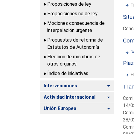
Proposiciones de ley
T
Proposiciones no de ley
Situ
Mociones consecuencia de
Concl
interpelación urgente
Propuestas de reforma de
Com
Estatutos de Autonomía
C
Elección de miembros de
Pla
otros órganos
Índice de iniciativas
H
Alternar
Intervenciones
Tram
Alternar
Actividad Internacional
Comis
14/0
Alternar
Unión Europea
Comis
28/0
Comis