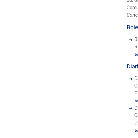
06/0
Comis
Concl
Bole
B
R
t
Diar
D
C
P
t
D
C
D
t