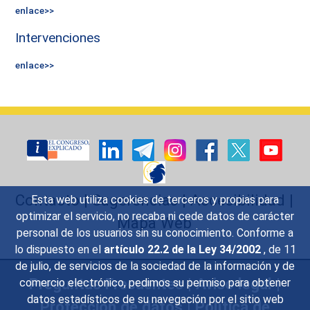
enlace>>
Intervenciones
enlace>>
Contacto
|
Sugerencias
|
Accesibilidad
|
Esta web utiliza cookies de terceros y propias para
optimizar el servicio, no recaba ni cede datos de carácter
Mapa Web
personal de los usuarios sin su conocimiento. Conforme a
lo dispuesto en el
artículo 22.2 de la Ley 34/2002
, de 11
de julio, de servicios de la sociedad de la información y de
Preguntas Frecuentes
|
Aviso legal
|
comercio electrónico, pedimos su permiso para obtener
datos estadísticos de su navegación por el sitio web
Protección de datos
|
Política de