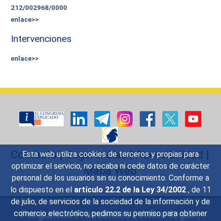
212/002968/0000
enlace>>
Intervenciones
enlace>>
Contacto
|
Sugerencias
|
Accesibilidad
|
Esta web utiliza cookies de terceros y propias para
optimizar el servicio, no recaba ni cede datos de carácter
Mapa Web
personal de los usuarios sin su conocimiento. Conforme a
lo dispuesto en el
artículo 22.2 de la Ley 34/2002
, de 11
de julio, de servicios de la sociedad de la información y de
Preguntas Frecuentes
|
Aviso legal
|
comercio electrónico, pedimos su permiso para obtener