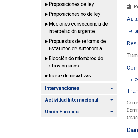
Proposiciones de ley
Pr
Proposiciones no de ley
Aut
Mociones consecuencia de
interpelación urgente
G
Propuestas de reforma de
Resu
Estatutos de Autonomía
Trami
Elección de miembros de
otros órganos
Com
Índice de iniciativas
C
Alternar
Intervenciones
Tram
Alternar
Actividad Internacional
Comis
Comis
Alternar
Unión Europea
Conc
Diar