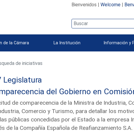
Bienvenidos |
Welcome
|
Benv
n de la Cámara
La Institución
Información y 
queda de iniciativas
 Legislatura
parecencia del Gobierno en Comisión 
citud de comparecencia de la Ministra de Industria, 
ndustria, Comercio y Turismo, para detallar los motivo
as públicas concedidas por el Estado a la empresa Ind
és de la Compañía Española de Reafianzamiento S.A