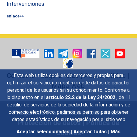
Intervenciones
enlace>>
Contacto
|
Sugerencias
|
Accesibilidad
|
Esta web utiliza cookies de terceros y propias para
optimizar el servicio, no recaba ni cede datos de carácter
Mapa Web
personal de los usuarios sin su conocimiento. Conforme a
lo dispuesto en el
artículo 22.2 de la Ley 34/2002
, de 11
de julio, de servicios de la sociedad de la información y de
Preguntas Frecuentes
|
Aviso legal
|
comercio electrónico, pedimos su permiso para obtener
datos estadísticos de su navegación por el sitio web
Protección de datos
|
Política de
Cookies
Aceptar seleccionadas
|
Aceptar todas
|
Más