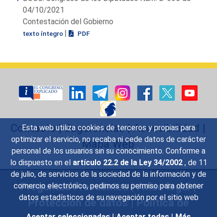
04/10/2021
Contestación del Gobierno
|
texto íntegro
PDF
Contacto
|
Sugerencias
|
Accesibilidad
|
Esta web utiliza cookies de terceros y propias para
optimizar el servicio, no recaba ni cede datos de carácter
Mapa Web
personal de los usuarios sin su conocimiento. Conforme a
lo dispuesto en el
artículo 22.2 de la Ley 34/2002
, de 11
de julio, de servicios de la sociedad de la información y de
Preguntas Frecuentes
|
Aviso legal
|
comercio electrónico, pedimos su permiso para obtener
datos estadísticos de su navegación por el sitio web
Protección de datos
|
Política de
Aceptar seleccionadas
|
Aceptar todas
|
Más