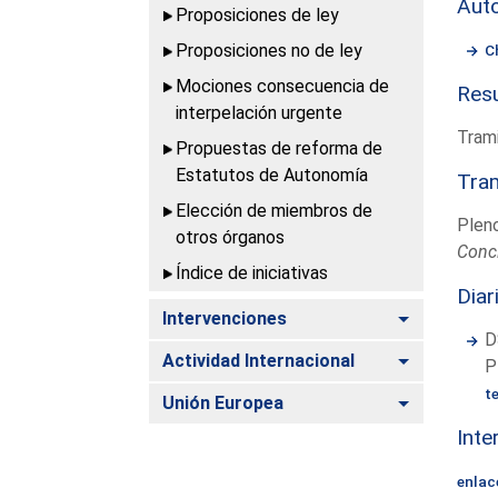
Aut
Proposiciones de ley
Proposiciones no de ley
C
Mociones consecuencia de
Resu
interpelación urgente
Trami
Propuestas de reforma de
Estatutos de Autonomía
Tram
Elección de miembros de
Plen
otros órganos
Conc
Índice de iniciativas
Diar
Alternar
Intervenciones
D
Alternar
Actividad Internacional
P
t
Alternar
Unión Europea
Inte
enlac