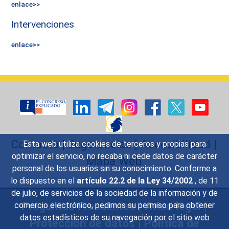
enlace>>
Intervenciones
enlace>>
Contacto
|
Sugerencias
|
Accesibilidad
|
Esta web utiliza cookies de terceros y propias para
optimizar el servicio, no recaba ni cede datos de carácter
Mapa Web
personal de los usuarios sin su conocimiento. Conforme a
lo dispuesto en el
artículo 22.2 de la Ley 34/2002
, de 11
de julio, de servicios de la sociedad de la información y de
Preguntas Frecuentes
|
Aviso legal
|
comercio electrónico, pedimos su permiso para obtener
datos estadísticos de su navegación por el sitio web
Protección de datos
|
Política de