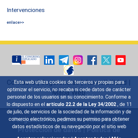
Intervenciones
enlace>>
Contacto
|
Sugerencias
|
Accesibilidad
|
Esta web utiliza cookies de terceros y propias para
optimizar el servicio, no recaba ni cede datos de carácter
Mapa Web
personal de los usuarios sin su conocimiento. Conforme a
lo dispuesto en el
artículo 22.2 de la Ley 34/2002
, de 11
de julio, de servicios de la sociedad de la información y de
Preguntas Frecuentes
|
Aviso legal
|
comercio electrónico, pedimos su permiso para obtener
datos estadísticos de su navegación por el sitio web
Protección de datos
|
Política de