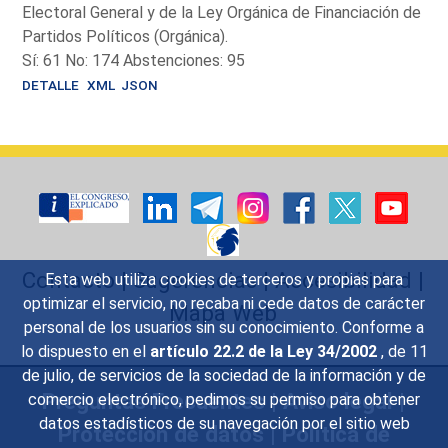
Electoral General y de la Ley Orgánica de Financiación de
Partidos Políticos (Orgánica).
Sí: 61 No: 174 Abstenciones: 95
DETALLE
XML
JSON
Contacto
|
Sugerencias
|
Accesibilidad
|
Esta web utiliza cookies de terceros y propias para
optimizar el servicio, no recaba ni cede datos de carácter
Mapa Web
personal de los usuarios sin su conocimiento. Conforme a
lo dispuesto en el
artículo 22.2 de la Ley 34/2002
, de 11
de julio, de servicios de la sociedad de la información y de
Preguntas Frecuentes
|
Aviso legal
|
comercio electrónico, pedimos su permiso para obtener
datos estadísticos de su navegación por el sitio web
Protección de datos
|
Política de