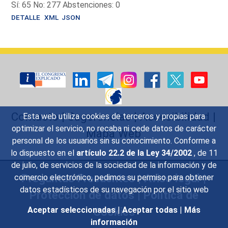
Sí: 65 No: 277 Abstenciones: 0
DETALLE
XML
JSON
Contacto
|
Sugerencias
|
Accesibilidad
|
Esta web utiliza cookies de terceros y propias para
optimizar el servicio, no recaba ni cede datos de carácter
Mapa Web
personal de los usuarios sin su conocimiento. Conforme a
lo dispuesto en el
artículo 22.2 de la Ley 34/2002
, de 11
de julio, de servicios de la sociedad de la información y de
Preguntas Frecuentes
|
Aviso legal
|
comercio electrónico, pedimos su permiso para obtener
datos estadísticos de su navegación por el sitio web
Protección de datos
|
Política de
Cookies
Aceptar seleccionadas
|
Aceptar todas
|
Más
información