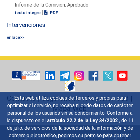
Informe de la Comisión. Aprobado
|
texto íntegro
PDF
Intervenciones
enlace>>
Contacto
|
Sugerencias
|
Accesibilidad
|
Esta web utiliza cookies de terceros y propias para
optimizar el servicio, no recaba ni cede datos de carácter
Mapa Web
personal de los usuarios sin su conocimiento. Conforme a
lo dispuesto en el
artículo 22.2 de la Ley 34/2002
, de 11
de julio, de servicios de la sociedad de la información y de
Preguntas Frecuentes
|
Aviso legal
|
comercio electrónico, pedimos su permiso para obtener