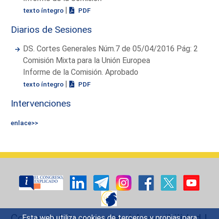
|
texto íntegro
PDF
Diarios de Sesiones
DS. Cortes Generales Núm.7 de 05/04/2016 Pág: 2
Comisión Mixta para la Unión Europea
Informe de la Comisión. Aprobado
|
texto íntegro
PDF
Intervenciones
enlace>>
Contacto
|
Sugerencias
|
Accesibilidad
|
Esta web utiliza cookies de terceros y propias para