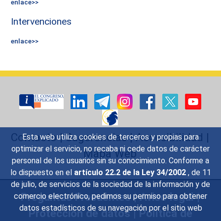
enlace>>
Intervenciones
enlace>>
Contacto
|
Sugerencias
|
Accesibilidad
|
Esta web utiliza cookies de terceros y propias para
optimizar el servicio, no recaba ni cede datos de carácter
Mapa Web
personal de los usuarios sin su conocimiento. Conforme a
lo dispuesto en el
artículo 22.2 de la Ley 34/2002
, de 11
de julio, de servicios de la sociedad de la información y de
Preguntas Frecuentes
|
Aviso legal
|
comercio electrónico, pedimos su permiso para obtener
datos estadísticos de su navegación por el sitio web
Protección de datos
|
Política de