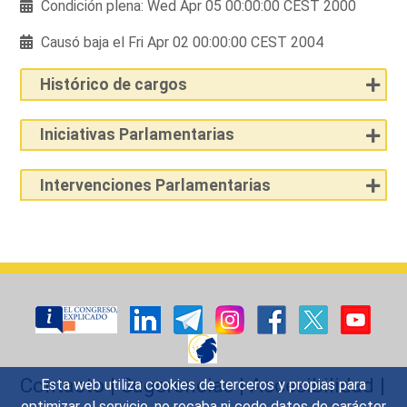
Condición plena: Wed Apr 05 00:00:00 CEST 2000
Causó baja el Fri Apr 02 00:00:00 CEST 2004
Histórico de cargos
Iniciativas Parlamentarias
Intervenciones Parlamentarias
Contacto
|
Sugerencias
|
Accesibilidad
|
Esta web utiliza cookies de terceros y propias para
optimizar el servicio, no recaba ni cede datos de carácter