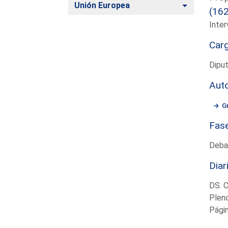
Alternar
Unión Europea
(16
Inter
Car
Diput
Aut
G
Fas
Deba
Diar
DS. 
Plen
Pági