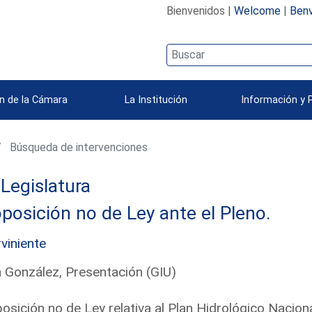
Bienvenidos |
Welcome
|
Benv
n de la Cámara
La Institución
Información y 
Búsqueda de intervenciones
 Legislatura
posición no de Ley ante el Pleno.
rviniente
 González, Presentación (GIU)
osición no de Ley relativa al Plan Hidrológico Naciona