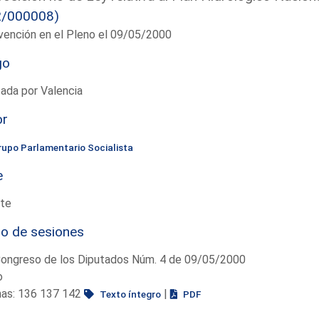
2/000008)
vención en el Pleno el 09/05/2000
go
ada por Valencia
or
rupo Parlamentario Socialista
e
te
io de sesiones
Congreso de los Diputados Núm. 4 de 09/05/2000
o
nas: 136 137 142
|
Texto íntegro
PDF