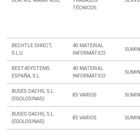
BEATRIZ MAGRI RUIZ
TRABAJOS
SERVI
TÉCNICOS
BECHTLE DIRECT,
40 MATERIAL
SUMIN
S.L.U.
INFORMÁTICO
BEST4SYSTEMS
40 MATERIAL
SUMIN
ESPAÑA, S.L.
INFORMÁTICO
BUGES DACHS, S.L.
85 VARIOS
SUMIN
(EGOLOSINAS)
BUGES DACHS, S.L.
85 VARIOS
SUMIN
(EGOLOSINAS)