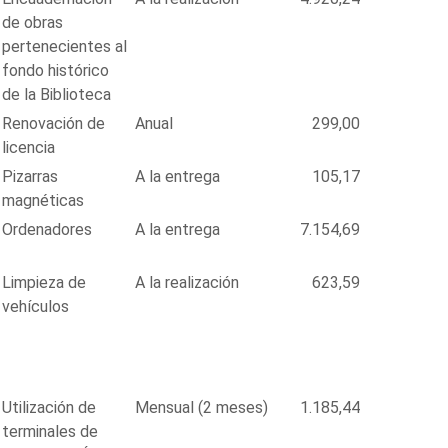
de obras
pertenecientes al
fondo histórico
de la Biblioteca
Renovación de
Anual
299,00
licencia
Pizarras
A la entrega
105,17
magnéticas
Ordenadores
A la entrega
7.154,69
Limpieza de
A la realización
623,59
vehículos
Utilización de
Mensual (2 meses)
1.185,44
terminales de