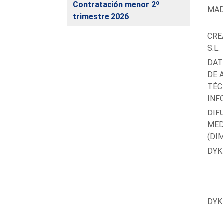
Contratación menor 2º
MAD
trimestre 2026
CRE
S.L.
DAT
DE 
TÉC
INFO
DIF
MED
(DI
DYK
DYK