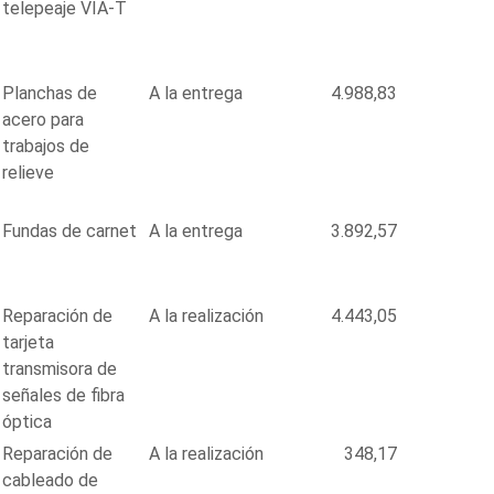
telepeaje VÍA-T
Planchas de
A la entrega
4.988,83
acero para
trabajos de
relieve
Fundas de carnet
A la entrega
3.892,57
Reparación de
A la realización
4.443,05
tarjeta
transmisora de
señales de fibra
óptica
Reparación de
A la realización
348,17
cableado de