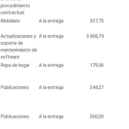
procedimiento
contractual
Mobiliario
A la entrega
337,75
Actualizaciones y
A la entrega
3.968,74
soporte de
mantenimiento de
software
Ropa de hogar
A la entrega
179,56
Publicaciones
A la entrega
244,37
Publicaciones
A la entrega
260,09