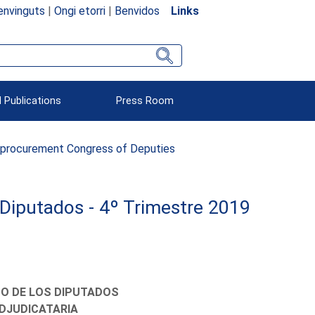
envinguts
|
Ongi etorri
|
Benvidos
Links
 Publications
Press Room
 procurement Congress of Deputies
Diputados - 4º Trimestre 2019
O DE LOS DIPUTADOS
DJUDICATARIA