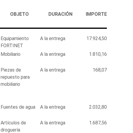
OBJETO
DURACIÓN
IMPORTE
Equipamiento
A la entrega
17.924,50
FORTINET
Mobiliario
A la entrega
1.810,16
Piezas de
A la entrega
168,07
repuesto para
mobiliario
Fuentes de agua
A la entrega
2.032,80
Artículos de
A la entrega
1.687,56
droguería