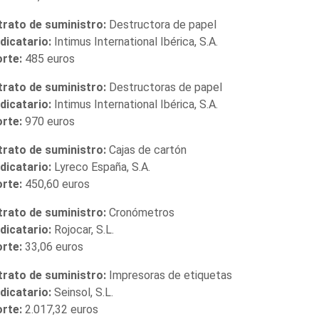
rato de suministro:
Destructora de papel
dicatario:
Intimus International Ibérica, S.A.
orte:
485 euros
rato de suministro:
Destructoras de papel
dicatario:
Intimus International Ibérica, S.A.
orte:
970 euros
rato de suministro:
Cajas de cartón
dicatario:
Lyreco España, S.A.
orte:
450,60 euros
rato de suministro:
Cronómetros
dicatario:
Rojocar, S.L.
orte:
33,06 euros
rato de suministro:
Impresoras de etiquetas
dicatario:
Seinsol, S.L.
orte:
2.017,32 euros