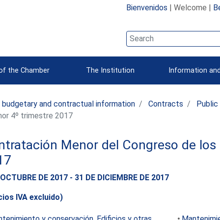
Bienvenidos
| Welcome |
B
 of the Chamber
The Institution
Information and
 budgetary and contractual information
Contracts
Public
or 4º trimestre 2017
tratación Menor del Congreso de los 
17
 OCTUBRE DE 2017 - 31 DE DICIEMBRE DE 2017
cios IVA excluido)
tenimiento y conservación. Edificios y otras
Mantenimie