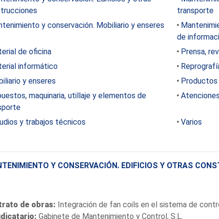
trucciones
transporte
tenimiento y conservación. Mobiliario y enseres
Mantenimie
de informac
erial de oficina
Prensa, rev
erial informático
Reprografí
iliario y enseres
Productos 
uestos, maquinaria, utillaje y elementos de
Atenciones
sporte
udios y trabajos técnicos
Varios
TENIMIENTO Y CONSERVACIÓN. EDIFICIOS Y OTRAS CON
trato de obras:
Integración de fan coils en el sistema de contr
dicatario:
Gabinete de Mantenimiento y Control, S.L.