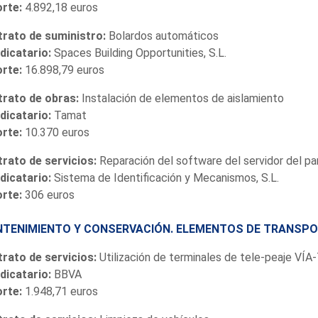
orte:
4.892,18 euros
rato de suministro:
Bolardos automáticos
dicatario:
Spaces Building Opportunities, S.L.
orte:
16.898,79 euros
rato de obras:
Instalación de elementos de aislamiento
dicatario:
Tamat
orte:
10.370 euros
rato de servicios:
Reparación del software del servidor del pa
dicatario:
Sistema de Identificación y Mecanismos, S.L.
orte:
306 euros
TENIMIENTO Y CONSERVACIÓN. ELEMENTOS DE TRANSP
rato de servicios:
Utilización de terminales de tele-peaje VÍA
dicatario:
BBVA
orte:
1.948,71 euros