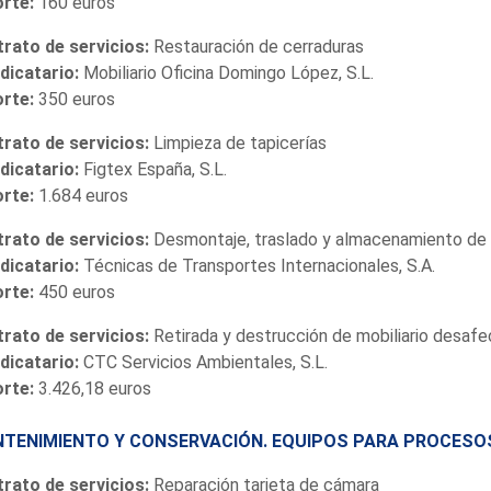
orte:
160 euros
rato de servicios:
Restauración de cerraduras
dicatario:
Mobiliario Oficina Domingo López, S.L.
orte:
350 euros
rato de servicios:
Limpieza de tapicerías
dicatario:
Figtex España, S.L.
orte:
1.684 euros
rato de servicios:
Desmontaje, traslado y almacenamiento de 
dicatario:
Técnicas de Transportes Internacionales, S.A.
orte:
450 euros
rato de servicios:
Retirada y destrucción de mobiliario desaf
dicatario:
CTC Servicios Ambientales, S.L.
orte:
3.426,18 euros
TENIMIENTO Y CONSERVACIÓN. EQUIPOS PARA PROCESO
rato de servicios:
Reparación tarjeta de cámara