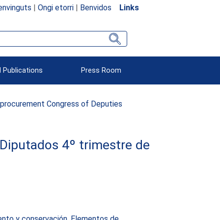
envinguts
|
Ongi etorri
|
Benvidos
Links
 Publications
Press Room
 procurement Congress of Deputies
Diputados 4º trimestre de
nto y conservación. Elementos de