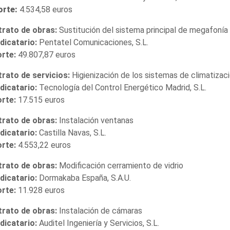
orte:
4.534,58 euros
rato de obras:
Sustitución del sistema principal de megafonía
dicatario:
Pentatel Comunicaciones, S.L.
orte:
49.807,87 euros
rato de servicios:
Higienización de los sistemas de climatizac
dicatario:
Tecnología del Control Energético Madrid, S.L.
orte:
17.515 euros
rato de obras:
Instalación ventanas
dicatario:
Castilla Navas, S.L.
orte:
4.553,22 euros
rato de obras:
Modificación cerramiento de vidrio
dicatario:
Dormakaba España, S.A.U.
orte:
11.928 euros
rato de obras:
Instalación de cámaras
dicatario:
Auditel Ingeniería y Servicios, S.L.