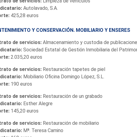
rato de servicios:
Limpieza de vehículos
dicatario:
Autolavado, S.A.
orte:
425,28 euros
TENIMIENTO Y CONSERVACIÓN. MOBILIARIO Y ENSERES
rato de servicios:
Almacenamiento y custodia de publicacion
dicatario:
Sociedad Estatal de Gestión Inmobiliaria del Patrimo
orte:
2.035,20 euros
rato de servicios:
Restauración tapetes de piel
dicatario:
Mobiliario Oficina Domingo López, S.L.
orte:
190 euros
rato de servicios:
Restauración de un grabado
dicatario:
Esther Alegre
orte:
145,20 euros
rato de servicios:
Restauración de mobiliario
dicatario:
Mª. Teresa Camino