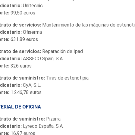
dicatario:
Unitecnic
orte:
99,50 euros
rato de servicios:
Mantenimiento de las máquinas de estenoti
dicatario:
Ofiserma
orte:
631,89 euros
rato de servicios:
Reparación de Ipad
dicatario:
ASSECO Spain, S.A.
orte:
326 euros
rato de suministro:
Tiras de estenotipia
dicatario:
CyA, S.L.
orte:
1.246,78 euros
ERIAL DE OFICINA
rato de suministro:
Pizarra
dicatario:
Lyreco España, S.A.
orte:
16,97 euros