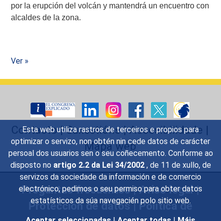
por la erupción del volcán y mantendrá un encuentro con
alcaldes de la zona.
Ver »
Contacto
|
Suxestións
|
Accesibilidade
|
Esta web utiliza rastros de terceiros e propios para
optimizar o servizo, non obtén nin cede datos de carácter
Mapa web
persoal dos usuarios sen o seu coñecemento. Conforme ao
disposto no
artigo 2.2 da Lei 34/2002
, de 11 de xullo, de
servizos da sociedade da información e de comercio
Preguntas frecuentes
|
Aviso legal
|
electrónico, pedimos o seu permiso para obter datos
estatísticos da súa navegacién polo sitio web.
Protección de datos
|
Política de
Aceptar seleccionadas
|
Aceptar todas
|
Máis