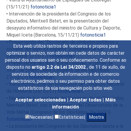
(15/11/21)
fotonoticia1
Intervención de la presidenta del Congreso de los
Diputados, Meritxell Batet, en la presentación del
desayuno informativo del ministro de Cultura y Deporte,
Miquel Iceta (Barcelona, 15/11/21)
fotonoticia1
Presentación del "Diccionario de símbolos políticos y
Esta web utiliza rastros de terceiros e propios para
sociales del siglo XX español" (Congreso de los
optimizar o servizo, non obtén nin cede datos de carácter
Diputados. 2/11/21)
fotonoticia1
persoal dos usuarios sen o seu coñecemento. Conforme ao
Presentación del libro "Romà i Rossell, el primer de
disposto no
artigo 2.2 da Lei 34/2002
, de 11 de xullo, de
tots", de Ernest Lluch (Congreso de los Diputados.
servizos da sociedade da información e de comercio
27/10/21)
fotonoticia1
electrónico, pedimos o seu permiso para obter datos
Visita institucional del presidente del Congreso Nacional
estatísticos da súa navegacién polo sitio web.
de Honduras (28/10/21)
fotonoticia1
Reunión de la presidenta del Congreso de los Diputados,
Aceptar seleccionadas
|
Aceptar todas
|
Máis
Meritxell Batet, con los miembros del Observatorio de la
información
Vida Militar (Congreso de los Diputados. 26/10/21)
Necesarias|
Estatísticas|
Mostra
fotonoticia1
La presidenta del Congreso de los Diputados asiste a la