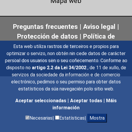
Mapa web
Preguntas frecuentes
|
Aviso legal
|
Protección de datos
|
Política de
rastros
Esta web utiliza rastros de terceiros e propios para
optimizar o servizo, non obtén nin cede datos de carácter
Congreso de los Diputados
- Plaza de las Cortes,
persoal dos usuarios sen o seu coñecemento. Conforme ao
núm. 1 - 28014 - MADRID
disposto no
artigo 2.2 da Lei 34/2002
, de 11 de xullo, de
servizos da sociedade da información e de comercio
electrónico, pedimos o seu permiso para obter datos
estatísticos da súa navegacién polo sitio web.
Aceptar seleccionadas
|
Aceptar todas
|
Máis
información
Necesarias|
Estatísticas|
Mostra