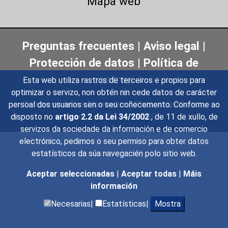
Mapa web
Preguntas frecuentes
|
Aviso legal
|
Protección de datos
|
Política de
rastros
Esta web utiliza rastros de terceiros e propios para
optimizar o servizo, non obtén nin cede datos de carácter
Congreso de los Diputados
- Plaza de las Cortes,
persoal dos usuarios sen o seu coñecemento. Conforme ao
núm. 1 - 28014 - MADRID
disposto no
artigo 2.2 da Lei 34/2002
, de 11 de xullo, de
servizos da sociedade da información e de comercio
electrónico, pedimos o seu permiso para obter datos
estatísticos da súa navegacién polo sitio web.
Aceptar seleccionadas
|
Aceptar todas
|
Máis
información
Necesarias|
Estatísticas|
Mostra