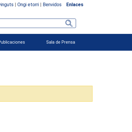
inguts
|
Ongi etorri
|
Benvidos
Enlaces
Publicaciones
Sala de Prensa