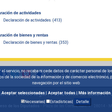
ración de actividades
Declaración de actividades.
(413)
ración de bienes y rentas
Declaración de bienes y rentas.
(353)
r el servicio, no recaba ni cede datos de carácter personal de lo
Contacto
|
Sugerencias
|
A
icios de la sociedad de la información y de comercio electrónic
navegación por el sitio web
uentes
|
Aviso legal
|
Protección de datos
|
Po
Aceptar seleccionadas
|
Aceptar todas
|
Más información
Necesarias|
Estadísticas|
Detalle
eso de los Diputados
- Plaza de las Cortes, núm. 1 - 28014 -