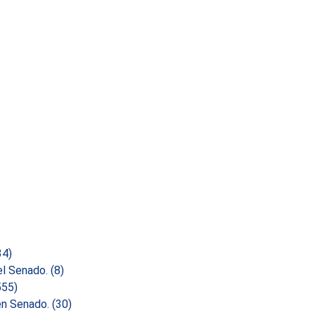
34)
el Senado.
(8)
555)
 en Senado.
(30)