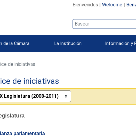
Bienvenidos |
Welcome
|
Benv
n de la Cámara
La Institución
Información y 
ice de iniciativas
ice de iniciativas
egislatura
ianza parlamentaria