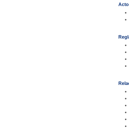
Acto
Regl
Rela