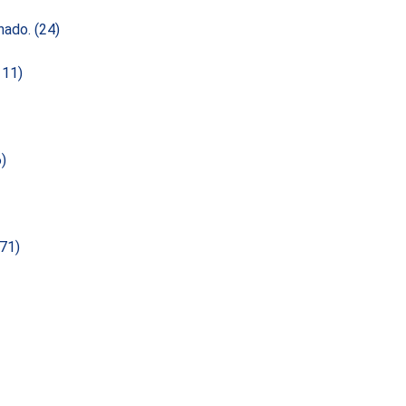
enado.
(24)
111)
6)
(71)