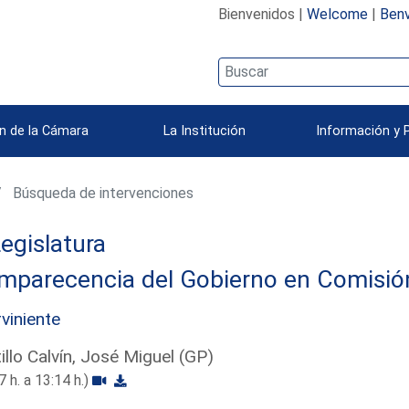
Bienvenidos |
Welcome
|
Benv
n de la Cámara
La Institución
Información y 
Búsqueda de intervenciones
egislatura
parecencia del Gobierno en Comisión 
rviniente
illo Calvín, José Miguel (GP)
7 h. a 13:14 h.)