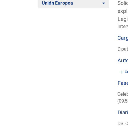
Soli
Alternar
Unión Europea
expl
Legi
Inter
Car
Dipu
Aut
G
Fas
Cele
(09:5
Diar
DS. 