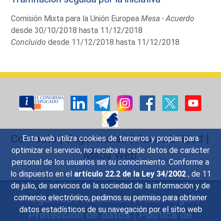
Comisión Mixta para la Unión Europea
Mesa - Acuerdo
desde 30/10/2018 hasta 11/12/2018
Concluido
desde 11/12/2018 hasta 11/12/2018
Contacto
|
Sugerencias
|
Accesibilidad
|
Esta web utiliza cookies de terceros y propias para
optimizar el servicio, no recaba ni cede datos de carácter
Mapa Web
personal de los usuarios sin su conocimiento. Conforme a
lo dispuesto en el
artículo 22.2 de la Ley 34/2002
, de 11
de julio, de servicios de la sociedad de la información y de
Preguntas Frecuentes
|
Aviso legal
|
comercio electrónico, pedimos su permiso para obtener
datos estadísticos de su navegación por el sitio web
Protección de datos
|
Política de