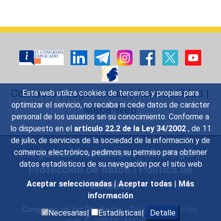
Contacto
|
Sugerencias
|
Accesibilidad
|
Esta web utiliza cookies de terceros y propias para
optimizar el servicio, no recaba ni cede datos de carácter
Mapa Web
personal de los usuarios sin su conocimiento. Conforme a
lo dispuesto en el
artículo 22.2 de la Ley 34/2002
, de 11
de julio, de servicios de la sociedad de la información y de
Preguntas Frecuentes
|
Aviso legal
|
comercio electrónico, pedimos su permiso para obtener
datos estadísticos de su navegación por el sitio web
Protección de datos
|
Política de
Cookies
Aceptar seleccionadas
|
Aceptar todas
|
Más
información
Congreso de los Diputados
- Plaza de las Cortes,
Necesarias|
Estadísticas|
Detalle