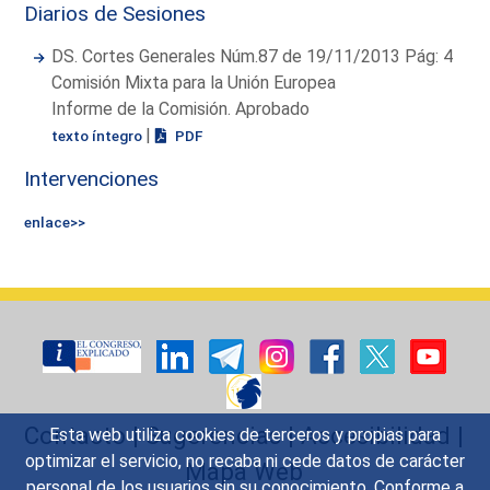
Diarios de Sesiones
DS. Cortes Generales Núm.87 de 19/11/2013 Pág: 4
Comisión Mixta para la Unión Europea
Informe de la Comisión. Aprobado
|
texto íntegro
PDF
Intervenciones
enlace>>
Contacto
|
Sugerencias
|
Accesibilidad
|
Esta web utiliza cookies de terceros y propias para
optimizar el servicio, no recaba ni cede datos de carácter
Mapa Web
personal de los usuarios sin su conocimiento. Conforme a