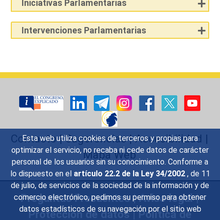
Iniciativas Parlamentarias
Intervenciones Parlamentarias
Contacto
|
Sugerencias
|
Accesibilidad
|
Esta web utiliza cookies de terceros y propias para
optimizar el servicio, no recaba ni cede datos de carácter
Mapa Web
personal de los usuarios sin su conocimiento. Conforme a
lo dispuesto en el
artículo 22.2 de la Ley 34/2002
, de 11
de julio, de servicios de la sociedad de la información y de
Preguntas Frecuentes
|
Aviso legal
|
comercio electrónico, pedimos su permiso para obtener
datos estadísticos de su navegación por el sitio web
Protección de datos
|
Política de