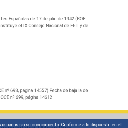
ortes Españolas de 17 de julio de 1942 (BOE
onstituye el IX Consejo Nacional de FET y de
CE nº 698, página 14557) Fecha de baja la de
 BOCE nº 699, página 14612
s usuarios sin su conocimiento. Conforme a lo dispuesto en el
ccesibilidad
|
Mapa Web