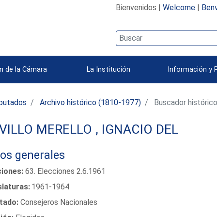
Bienvenidos |
Welcome
|
Benv
n de la Cámara
La Institución
Información y 
iputados
Archivo histórico (1810-1977)
Buscador históric
VILLO MERELLO , IGNACIO DEL
os generales
ciones:
63. Elecciones 2.6.1961
slaturas:
1961-1964
tado:
Consejeros Nacionales