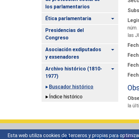
Secc
los parlamentarios
Subs
Alternar
Ética parlamentaria
Legi
núm. 
Presidencias del
las 
Congreso
Fech
Alternar
Asociación exdiputados
Fecha
y exsenadores
Fech
Alternar
Archivo histórico (1810-
Fech
1977)
Obs
Buscador histórico
Índice histórico
Obse
la úl
Esta web utiliza cookies de terceros y propias para optimiza