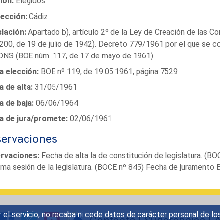
ión:
Elegidos
ección:
Cádiz
slación:
Apartado b), artículo 2º de la Ley de Creación de las C
200, de 19 de julio de 1942). Decreto 779/1961 por el que se c
JONS (BOE núm. 117, de 17 de mayo de 1961)
a elección:
BOE nº 119, de 19.05.1961, página 7529
 de alta:
31/05/1961
a de baja:
06/06/1964
a de jura/promete:
02/06/1961
ervaciones
rvaciones:
Fecha de alta la de constitución de legislatura. (BO
tima sesión de la legislatura. (BOCE nº 845) Fecha de juramento
r el servicio, no recaba ni cede datos de carácter personal de lo
Contacto
|
Sugerencias
|
A