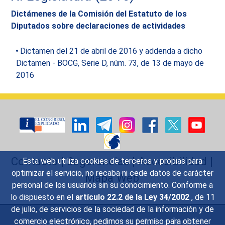
Dictámenes de la Comisión del Estatuto de los
Diputados sobre declaraciones de actividades
Dictamen del 21 de abril de 2016 y addenda a dicho
Dictamen - BOCG, Serie D, núm. 73, de 13 de mayo de
2016
Contacto
|
Sugerencias
|
Accesibilidad
|
Esta web utiliza cookies de terceros y propias para
optimizar el servicio, no recaba ni cede datos de carácter
Mapa Web
personal de los usuarios sin su conocimiento. Conforme a
lo dispuesto en el
artículo 22.2 de la Ley 34/2002
, de 11
de julio, de servicios de la sociedad de la información y de
Preguntas Frecuentes
|
Aviso legal
|
comercio electrónico, pedimos su permiso para obtener