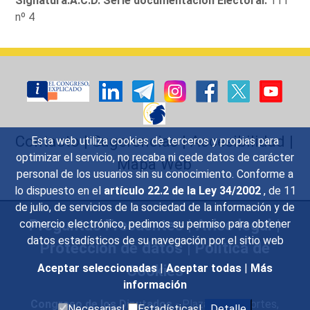
Signatura:A.C.D. Serie documentación Electoral:
111
nº 4
Contacto
|
Sugerencias
|
Accesibilidad
|
Esta web utiliza cookies de terceros y propias para
optimizar el servicio, no recaba ni cede datos de carácter
Mapa Web
personal de los usuarios sin su conocimiento. Conforme a
lo dispuesto en el
artículo 22.2 de la Ley 34/2002
, de 11
de julio, de servicios de la sociedad de la información y de
Preguntas Frecuentes
|
Aviso legal
|
comercio electrónico, pedimos su permiso para obtener
datos estadísticos de su navegación por el sitio web
Protección de datos
|
Política de
Cookies
Aceptar seleccionadas
|
Aceptar todas
|
Más
información
Congreso de los Diputados
- Plaza de las Cortes,
Necesarias|
Estadísticas|
Detalle