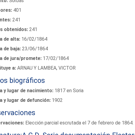
ito:
Sorbas
tores:
401
ntes:
241
s obtenidos:
241
 de alta:
16/02/1864
a de baja:
23/06/1864
a de jura/promete:
17/02/1864
ituye a:
ARNAU Y LAMBEA, VICTOR
os biográficos
a y lugar de nacimiento:
1817 en Soria
a y lugar de defunción:
1902
ervaciones
rvaciones:
Elección parcial escrutada el 7 de febrero de 1864. 