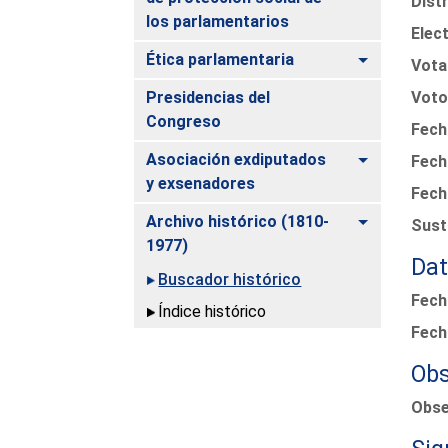
Distr
los parlamentarios
Elec
Alternar
Ética parlamentaria
Vota
Presidencias del
Voto
Congreso
Fecha
Alternar
Asociación exdiputados
Fech
y exsenadores
Fech
Alternar
Archivo histórico (1810-
Sust
1977)
Dat
Buscador histórico
Fech
Índice histórico
Fech
Obs
Obse