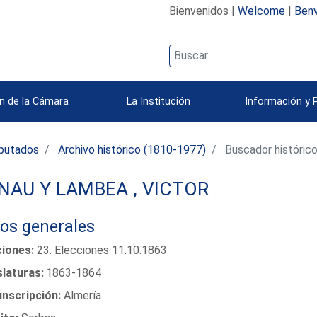
Bienvenidos |
Welcome
|
Benv
n de la Cámara
La Institución
Información y 
iputados
Archivo histórico (1810-1977)
Buscador históric
NAU Y LAMBEA , VICTOR
os generales
ciones:
23. Elecciones 11.10.1863
slaturas:
1863-1864
unscripción:
Almería