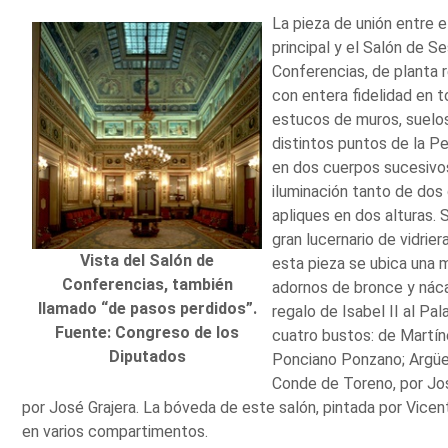
La pieza de unión entre e
principal y el Salón de S
Conferencias, de planta 
con entera fidelidad en 
estucos de muros, suelo
distintos puntos de la P
en dos cuerpos sucesivo
iluminación tanto de do
apliques en dos alturas. 
gran lucernario de vidrier
Vista del Salón de
esta pieza se ubica una 
Conferencias, también
adornos de bronce y náca
llamado “de pasos perdidos”.
regalo de Isabel II al Pal
Fuente: Congreso de los
cuatro bustos: de Martín
Diputados
Ponciano Ponzano; Argüel
Conde de Toreno, por Jos
por José Grajera. La bóveda de este salón, pintada por Vicen
en varios compartimentos.