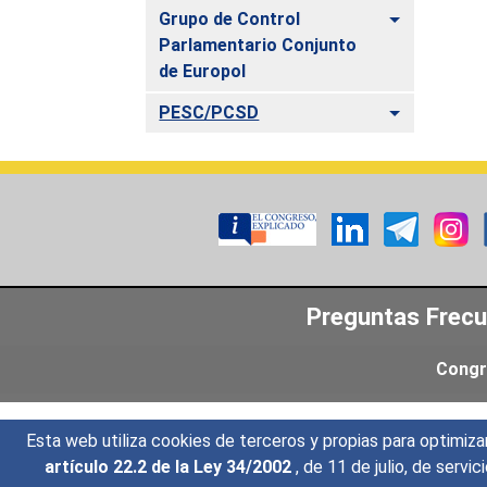
Alternar
Grupo de Control
Parlamentario Conjunto
de Europol
Alternar
PESC/PCSD
Preguntas Frec
Congr
Esta web utiliza cookies de terceros y propias para optimiza
artículo 22.2 de la Ley 34/2002
, de 11 de julio, de serv