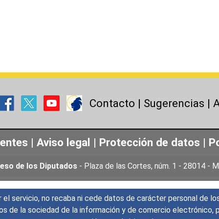
Contacto
|
Sugerencias
|
A
uentes
|
Aviso legal
|
Protección de datos
|
Po
eso de los Diputados
- Plaza de las Cortes, núm. 1 - 28014 -
r el servicio, no recaba ni cede datos de carácter personal de lo
icios de la sociedad de la información y de comercio electrónic