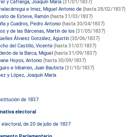
rer y Cafranga, Joaquín María
(31/01/1837)
alacárregui e Imaz, Miguel Antonio de
(hasta 28/02/1837)
vato de Esteve, Ramón
(hasta 31/03/1837)
ña y Cuadros, Pedro Antonio
(hasta 30/04/1837)
os y de las Bárcenas, Martín de los
(31/05/1837)
üelles Álvarez González, Agustín
(30/06/1837)
cho del Castillo, Vicente
(hasta 31/07/1837)
derón de la Barca, Miguel
(hasta 31/09/1837)
ane Hoyos, Antonio
(hasta 30/09/1837)
uiro e Iribarren, Juan Bautista
(31/10/1837)
ez y López, Joaquín María
stitución de 1837
ativa electoral
 electoral, de 20 de julio de 1837
lamento Parlamentario