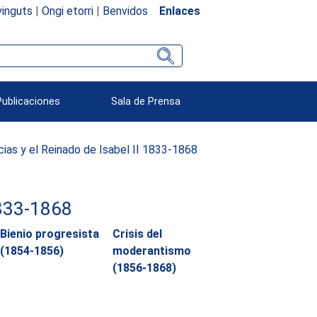
inguts
|
Ongi etorri
|
Benvidos
Enlaces
Publicaciones
Sala de Prensa
ias y el Reinado de Isabel II 1833-1868
1833-1868
Bienio progresista
Crisis del
(1854-1856)
moderantismo
(1856-1868)