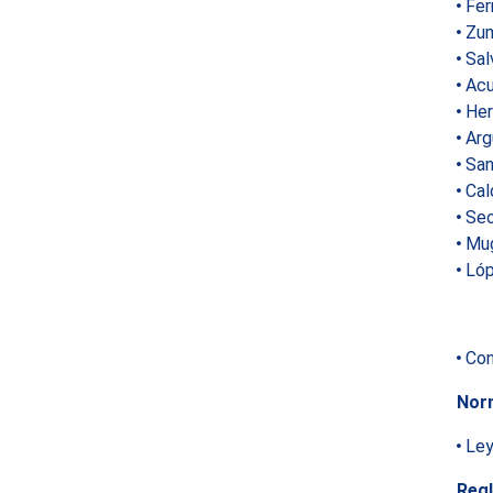
Fer
Zum
Sal
Acu
Her
Arg
San
Cal
Seo
Mug
Lóp
Con
Norm
Ley
Reg