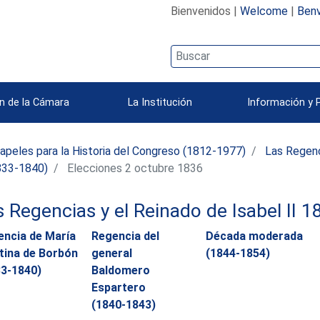
Bienvenidos |
Welcome
|
Benv
n de la Cámara
La Institución
Información y 
apeles para la Historia del Congreso (1812-1977)
Las Regenc
1833-1840)
Elecciones 2 octubre 1836
s Regencias y el Reinado de Isabel II 
encia de María
Regencia del
Década moderada
tina de Borbón
general
(1844-1854)
33-1840)
Baldomero
Espartero
(1840-1843)