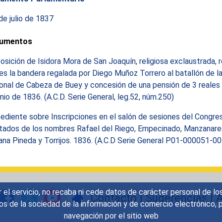
de julio de 1837
umentos
osición de Isidora Mora de San Joaquín, religiosa exclaustrada, r
es la bandera regalada por Diego Muñoz Torrero al batallón de la 
onal de Cabeza de Buey y concesión de una pensión de 3 reales 
unio de 1836. (A.C.D. Serie General, leg.52, núm.250)
ediente sobre Inscripciones en el salón de sesiones del Congre
tados de los nombres Rafael del Riego, Empecinado, Manzanares
ana Pineda y Torrijos. 1836. (A.C.D Serie General P01-000051-0
r el servicio, no recaba ni cede datos de carácter personal de lo
Contacto
|
Sugerencias
|
A
icios de la sociedad de la información y de comercio electrónic
navegación por el sitio web