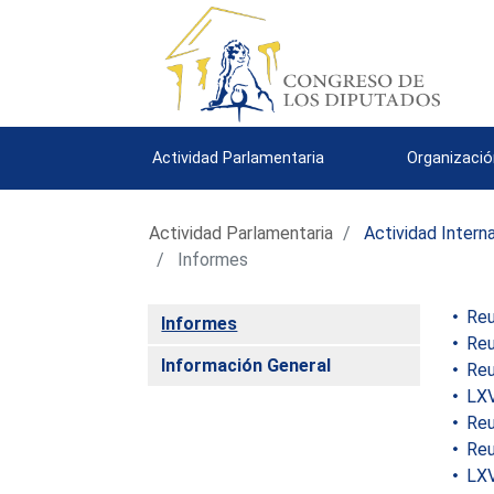
Actividad Parlamentaria
Organizació
Actividad Parlamentaria
Actividad Intern
Informes
Reun
Informes
Reu
Información General
Reu
LXVI
Reu
Reu
LXV