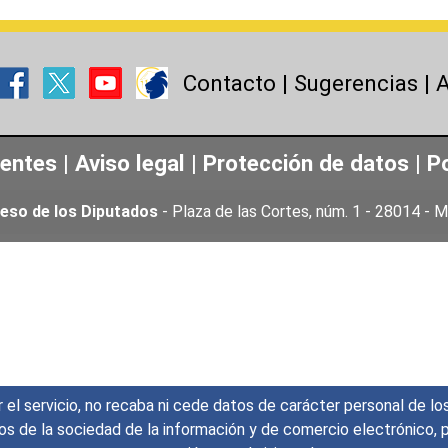
Contacto
|
Sugerencias
|
A
uentes
|
Aviso legal
|
Protección de datos
|
Po
eso de los Diputados
- Plaza de las Cortes, núm. 1 - 28014 -
r el servicio, no recaba ni cede datos de carácter personal de lo
icios de la sociedad de la información y de comercio electrónic