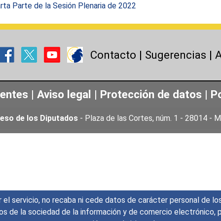
ta Parte de la Sesión Plenaria de 2022
Contacto
|
Sugerencias
|
A
uentes
|
Aviso legal
|
Protección de datos
|
Po
eso de los Diputados
- Plaza de las Cortes, núm. 1 - 28014 -
r el servicio, no recaba ni cede datos de carácter personal de lo
icios de la sociedad de la información y de comercio electrónic