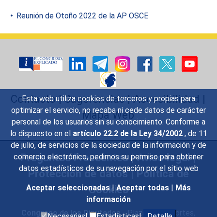
Reunión de Otoño 2022 de la AP OSCE
Contacto
|
Sugerencias
|
Accesibilidad
|
Esta web utiliza cookies de terceros y propias para
optimizar el servicio, no recaba ni cede datos de carácter
Mapa Web
personal de los usuarios sin su conocimiento. Conforme a
lo dispuesto en el
artículo 22.2 de la Ley 34/2002
, de 11
de julio, de servicios de la sociedad de la información y de
Preguntas Frecuentes
|
Aviso legal
|
comercio electrónico, pedimos su permiso para obtener
datos estadísticos de su navegación por el sitio web
Protección de datos
|
Política de
Cookies
Aceptar seleccionadas
|
Aceptar todas
|
Más
información
Congreso de los Diputados
- Plaza de las Cortes,
Necesarias|
Estadísticas|
Detalle