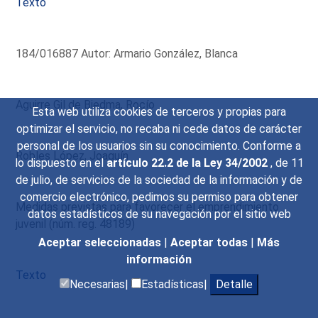
Texto
184/016887 Autor: Armario González, Blanca
Aguirre Gil de Biedma, Rocío
Esta web utiliza cookies de terceros y propias para
optimizar el servicio, no recaba ni cede datos de carácter
personal de los usuarios sin su conocimiento. Conforme a
Robles López, Joaquín
lo dispuesto en el
artículo 22.2 de la Ley 34/2002
, de 11
de julio, de servicios de la sociedad de la información y de
comercio electrónico, pedimos su permiso para obtener
Medidas previstas para favorecer el emprendimiento
datos estadísticos de su navegación por el sitio web
juvenil (núm. reg. 48189)
Aceptar seleccionadas
|
Aceptar todas
|
Más
información
Texto
Necesarias|
Estadísticas|
Detalle