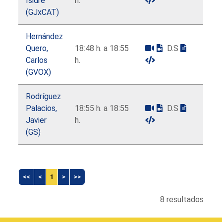
Isidre
h.
(GJxCAT)
Hernández
Quero,
18:48 h. a 18:55
D.S
Carlos
h.
(GVOX)
Rodríguez
Palacios,
18:55 h. a 18:55
D.S
Javier
h.
(GS)
<<
<
1
>
>>
8 resultados