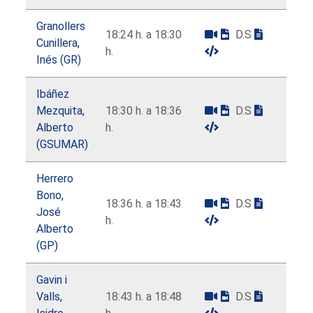
Granollers
18:24 h. a 18:30
D.S
Cunillera,
h.
Inés (GR)
Ibáñez
Mezquita,
18:30 h. a 18:36
D.S
Alberto
h.
(GSUMAR)
Herrero
Bono,
18:36 h. a 18:43
D.S
José
h.
Alberto
(GP)
Gavin i
Valls,
18:43 h. a 18:48
D.S