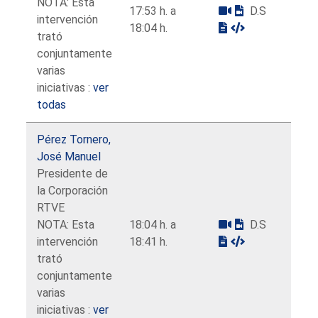
NOTA: Esta
17:53 h. a
D.S
intervención
18:04 h.
trató
conjuntamente
varias
iniciativas :
ver
todas
Pérez Tornero,
José Manuel
Presidente de
la Corporación
RTVE
NOTA: Esta
18:04 h. a
D.S
intervención
18:41 h.
trató
conjuntamente
varias
iniciativas :
ver