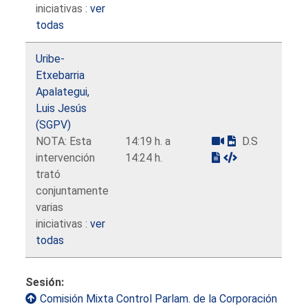
iniciativas :
ver
todas
Uribe-
Etxebarria
Apalategui,
Luis Jesús
(SGPV)
NOTA: Esta
14:19 h. a
D.S
intervención
14:24 h.
trató
conjuntamente
varias
iniciativas :
ver
todas
Sesión:
Comisión Mixta Control Parlam. de la Corporación