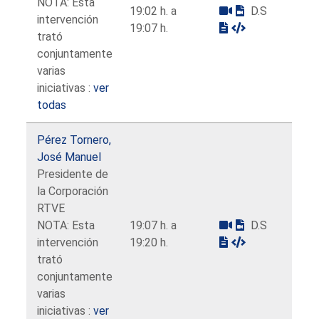
NOTA: Esta
19:02 h. a
D.S
intervención
19:07 h.
trató
conjuntamente
varias
iniciativas :
ver
todas
Pérez Tornero,
José Manuel
Presidente de
la Corporación
RTVE
NOTA: Esta
19:07 h. a
D.S
intervención
19:20 h.
trató
conjuntamente
varias
iniciativas :
ver