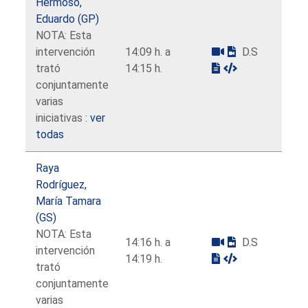
Hermoso,
Eduardo (GP)
NOTA: Esta
intervención
14:09 h. a
D.S
trató
14:15 h.
conjuntamente
varias
iniciativas :
ver
todas
Raya
Rodríguez,
María Tamara
(GS)
NOTA: Esta
14:16 h. a
D.S
intervención
14:19 h.
trató
conjuntamente
varias