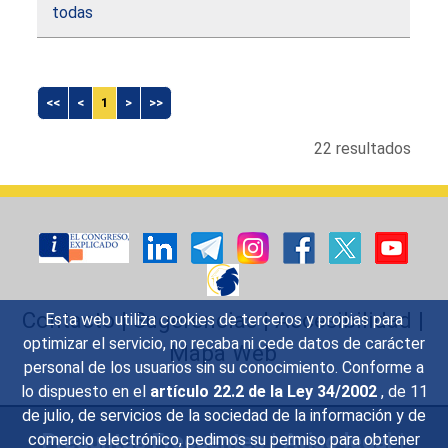
todas
<<
<
1
>
>>
22 resultados
Contacto
|
Sugerencias
|
Accesibilidad
|
Esta web utiliza cookies de terceros y propias para
optimizar el servicio, no recaba ni cede datos de carácter
Mapa Web
personal de los usuarios sin su conocimiento. Conforme a
lo dispuesto en el
artículo 22.2 de la Ley 34/2002
, de 11
de julio, de servicios de la sociedad de la información y de
Preguntas Frecuentes
|
Aviso legal
|
comercio electrónico, pedimos su permiso para obtener