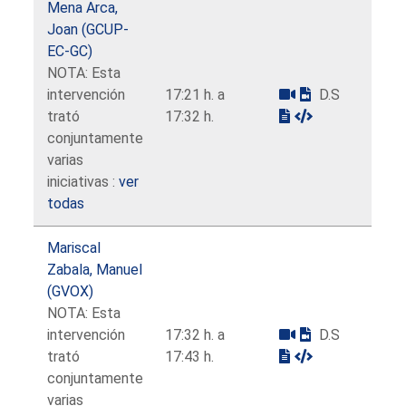
Mena Arca,
Joan (GCUP-
EC-GC)
NOTA: Esta
intervención
17:21 h. a
D.S
trató
17:32 h.
conjuntamente
varias
iniciativas :
ver
todas
Mariscal
Zabala, Manuel
(GVOX)
NOTA: Esta
intervención
17:32 h. a
D.S
trató
17:43 h.
conjuntamente
varias