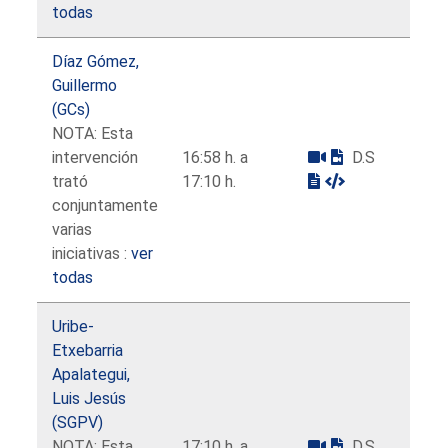
todas
Díaz Gómez,
Guillermo
(GCs)
NOTA: Esta
intervención
16:58 h. a
D.S
trató
17:10 h.
conjuntamente
varias
iniciativas :
ver
todas
Uribe-
Etxebarria
Apalategui,
Luis Jesús
(SGPV)
NOTA: Esta
17:10 h. a
D.S