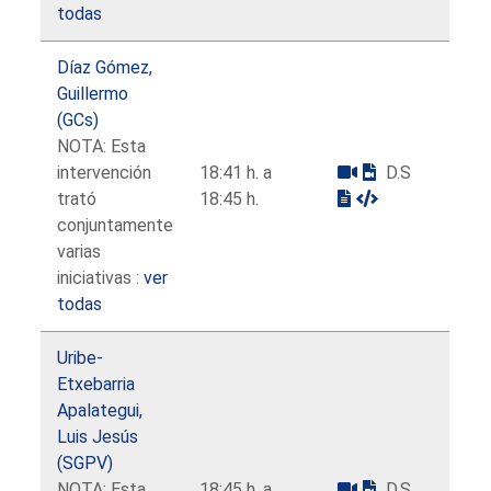
todas
Díaz Gómez,
Guillermo
(GCs)
NOTA: Esta
intervención
18:41 h. a
D.S
trató
18:45 h.
conjuntamente
varias
iniciativas :
ver
todas
Uribe-
Etxebarria
Apalategui,
Luis Jesús
(SGPV)
NOTA: Esta
18:45 h. a
D.S